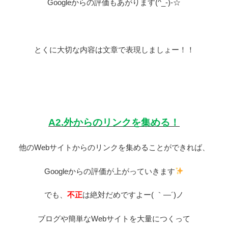
Google
からの評価もあがります
(^_-)-
☆
とくに大切な内容は文章で表現しましょー！！
A2.
外からのリンクを集める！
他の
Web
サイトからのリンクを集めることができれば、
Google
からの評価が上がっていきます
でも、
不正
は絶対だめですよー
(
｀―´
)
ノ
ブログや簡単な
Web
サイトを大量につくって