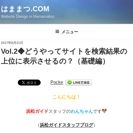
コ
はままつ.COM
ン
Website Design in Hamamatsu
テ
ン
ツ
メニュー
へ
2017年8月21日
ス
Vol.2◆どうやってサイトを検索結果の
キ
上位に表示させるの？（基礎編）
ッ
プ
Pocket
こんにちは！
浜松ガイド
スタッフの
わんちゃん
です
（
浜松ガイドスタッフブログ
）