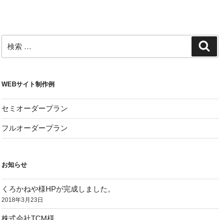
稿
シ
ョ
ン
検
検
索
索:
WEBサイト制作例
セミオーダープラン
フルオーダープラン
お知らせ
くろかねや様HPが完成しました。
2018年3月23日
株式会社TCM様