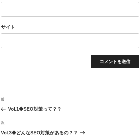
サイト
投
過
前
稿
去
Vol.1◆SEO対策って？？
ナ
の
ビ
投
次
次
稿
ゲ
の
Vol.3◆どんなSEO対策があるの？？
投
ー